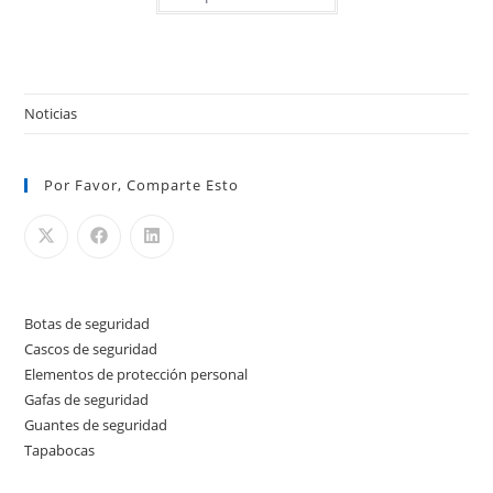
Noticias
Por Favor, Comparte Esto
Botas de seguridad
12
12
Cascos de seguridad
6
6
productos
Elementos de protección personal
41
41
productos
Gafas de seguridad
12
12
productos
Guantes de seguridad
6
6
productos
Tapabocas
5
5
productos
productos